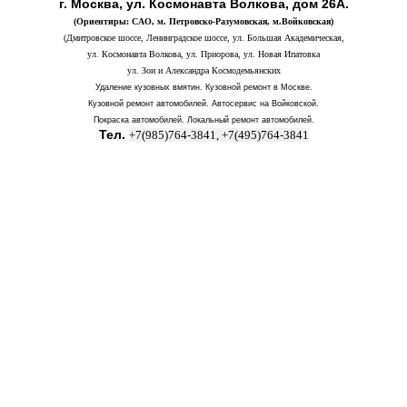
г. Москва, ул. Космонавта Волкова, дом 26А.
(Ориентиры: САО, м. Петровско-Разумовская, м.Войковская)
(Дмитровское шоссе, Ленинградское шоссе, ул. Большая Академическая,
ул. Космонавта Волкова, ул. Приорова, ул. Новая Ипатовка
ул. Зои и Александра Космодемьянских
Удаление кузовных вмятин. Кузовной ремонт в Москве.
Кузовной ремонт автомобилей. Автосервис на Войковской.
Покраска автомобилей. Локальный ремонт автомобилей.
Тел.
+7(985)764-3841, +7(495)764-3841