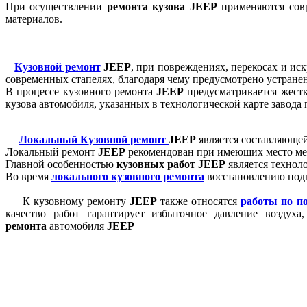
При осуществлении
ремонта кузова
JEEP
применяются сов
материалов.
Кузовной ремонт
JEEP
, при повреждениях, перекосах и и
современных стапелях, благодаря чему предусмотрено устране
В процессе кузовного ремонта
JEEP
предусматривается жестк
кузова автомобиля, указанных в технологической карте завода
Локальный Кузовной ремонт
JEEP
является составляющей
Локальный ремонт
JEEP
рекомендован при имеющих место ме
Главной особенностью
кузовных работ
JEEP
является техноло
Во время
локального кузовного ремонта
восстановлению подв
К кузовному ремонту
JEEP
также относятся
работы по п
качество работ гарантирует избыточное давление воздуха
ремонта
автомобиля
JEEP