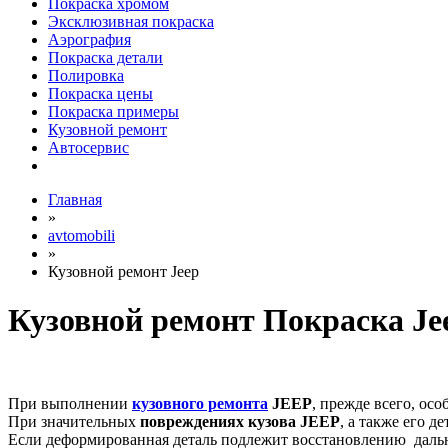
Покраска хромом
Эксклюзивная покраска
Аэрография
Покраска детали
Полировка
Покраска цены
Покраска примеры
Кузовной ремонт
Автосервис
Главная
»
avtomobili
»
Кузовной ремонт Jeep
Кузовной ремонт Покраска Je
При выполнении
кузовного ремонта
JEEP
, прежде всего, ос
При значительных
повреждениях кузова
JEEP
, а также его д
Если деформированная деталь подлежит восстановлению дальн