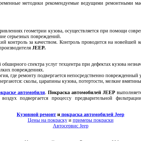
ременные методики рекомендуемые ведущими ремонтными ма
скривлениях геометрии кузова, осуществляется при помощи совр
ние серьезных повреждений.
ий контроль за качеством. Контроль проводится на новейшей 
 производителя
JEEP
.
 обширного спектра услуг техцентра при дефектах кузова незна
лких повреждениях.
гия, где ремонту подвергается непосредственно поврежденный уч
ергаются: сколы, царапины кузова, потертости, мелкие вмятин
окраске автомобиля
.
Покраска автомобилей
JEEP
выполняетс
, воздух подвергается процессу предварительной фильтрац
Кузовной ремонт
и
покраска автомобилей
Jeep
Цены на покраску
и
примеры покраски
Автосервис
Jeep