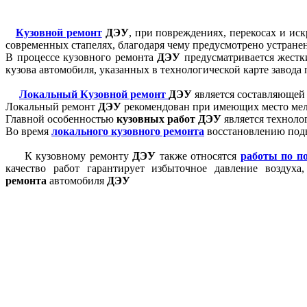
Кузовной ремонт
ДЭУ
, при повреждениях, перекосах и ис
современных стапелях, благодаря чему предусмотрено устране
В процессе кузовного ремонта
ДЭУ
предусматривается жестк
кузова автомобиля, указанных в технологической карте завода
Локальный Кузовной ремонт
ДЭУ
является составляющей 
Локальный ремонт
ДЭУ
рекомендован при имеющих место ме
Главной особенностью
кузовных работ
ДЭУ
является технолог
Во время
локального кузовного ремонта
восстановлению подв
К кузовному ремонту
ДЭУ
также относятся
работы по п
качество работ гарантирует избыточное давление воздуха
ремонта
автомобиля
ДЭУ