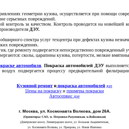
кривлениях геометрии кузова, осуществляется при помощи сов
ние серьезных повреждений.
ий контроль за качеством. Контроль проводится на новейшей 
 производителя
ДЭУ
.
обширного спектра услуг техцентра при дефектах кузова незнач
лких повреждениях.
ия, где ремонту подвергается непосредственно поврежденный уча
ергаются: сколы, царапины кузова, потертости, мелкие вмятин
окраске автомобиля
.
Покраска автомобилей
ДЭУ
выполняетс
, воздух подвергается процессу предварительной фильтрац
Кузовной ремонт
и
покраска автомобилей
ДЭУ
Цены на покраску
и
примеры покраски
Автосервис
ДЭУ
г. Москва, ул. Космонавта Волкова, дом 26А.
(Ориентиры: САО, м. Петровско-Разумовская, м.Войковская)
(Дмитровское шоссе, Ленинградское шоссе, ул. Большая Академическая,
ул. Космонавта Волкова, ул. Приорова, ул. Новая Ипатовка