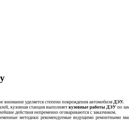
у
бое внимание уделяется степени повреждения автомобиля
ДЭУ
.
еталей, кузовная станция выполняет
кузовные работы
ДЭУ
по зам
ейшие действия непременно оговариваются с заказчиком.
еменные методики рекомендуемые ведущими ремонтными ма