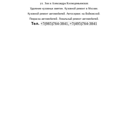
ул. Зои и Александра Космодемьянских
Удаление кузовных вмятин. Кузовной ремонт в Москве.
Кузовной ремонт автомобилей. Автосервис на Войковской.
Покраска автомобилей. Локальный ремонт автомобилей.
Тел.
+7(985)764-3841, +7(495)764-3841