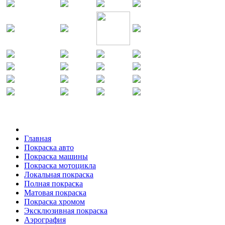
Главная
Покраска авто
Покраска машины
Покраска мотоцикла
Локальная покраска
Полная покраска
Матовая покраска
Покраска хромом
Эксклюзивная покраска
Аэрография