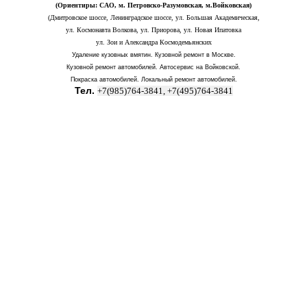
(Ориентиры: САО, м. Петровско-Разумовская, м.Войковская)
(Дмитровское шоссе, Ленинградское шоссе, ул. Большая Академическая,
ул. Космонавта Волкова, ул. Приорова, ул. Новая Ипатовка
ул. Зои и Александра Космодемьянских
Удаление кузовных вмятин. Кузовной ремонт в Москве.
Кузовной ремонт автомобилей. Автосервис на Войковской.
Покраска автомобилей. Локальный ремонт автомобилей.
Тел.
+7(985)764-3841, +7(495)764-3841