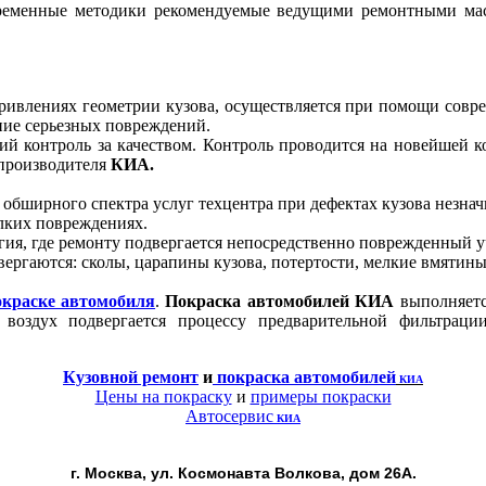
еменные методики рекомендуемые ведущими ремонтными ма
кривлениях геометрии кузова, осуществляется при помощи сов
ние серьезных повреждений.
ий контроль за качеством. Контроль проводится на новейшей 
 производителя
КИА
.
 обширного спектра услуг техцентра при дефектах кузова незнач
лких повреждениях.
гия, где ремонту подвергается непосредственно поврежденный уча
ергаются: сколы, царапины кузова, потертости, мелкие вмятин
окраске автомобиля
.
Покраска автомобилей
КИА
выполняетс
, воздух подвергается процессу предварительной фильтрац
Кузовной ремонт
и
покраска автомобилей
КИА
Цены на покраску
и
примеры покраски
Автосервис
КИА
г. Москва, ул. Космонавта Волкова, дом 26А.