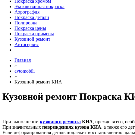
Покраска хромом
Эксклюзивная покраска
Аэрография
Покраска детали
Полировка
Покраска цены
Покраска примеры
Кузовной ремонт
Автосервис
Главная
»
avtomobili
»
Кузовной ремонт КИА
Кузовной ремонт Покраска 
При выполнении
кузовного ремонта
КИА
, прежде всего, ос
При значительных
повреждениях кузова
КИА
, а также его д
Если деформированная деталь подлежит восстановлению дальн